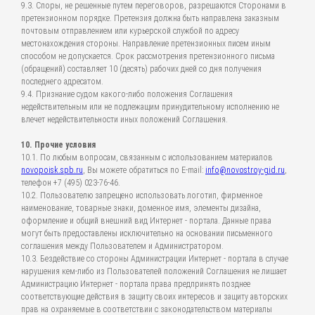
9.3. Споры, не решенные путем переговоров, разрешаются Сторонами в
претензионном порядке. Претензия должна быть направлена заказным
почтовым отправлением или курьерской службой по адресу
местонахождения стороны. Направление претензионных писем иным
способом не допускается. Срок рассмотрения претензионного письма
(обращений) составляет 10 (десять) рабочих дней со дня получения
последнего адресатом.
9.4. Признание судом какого-либо положения Соглашения
недействительным или не подлежащим принудительному исполнению не
влечет недействительности иных положений Соглашения.
10. Прочие условия
10.1. По любым вопросам, связанным с использованием материалов
novopoisk.spb.ru
, Вы можете обратиться по E-mail:
info@novostroy-gid.ru
,
телефон +7 (495) 023-76-46.
10.2. Пользователю запрещено использовать логотип, фирменное
наименование, товарные знаки, доменное имя, элементы дизайна,
оформление и общий внешний вид Интернет - портала. Данные права
могут быть предоставлены исключительно на основании письменного
соглашения между Пользователем и Администратором.
10.3. Бездействие со стороны Администрации Интернет - портала в случае
нарушения кем-либо из Пользователей положений Соглашения не лишает
Администрацию Интернет - портала права предпринять позднее
соответствующие действия в защиту своих интересов и защиту авторских
прав на охраняемые в соответствии с законодательством материалы