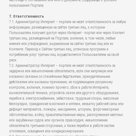
настоящего Соглашения или иного документа, содержащего условия
пользования Портала.
7. Ответственность
7.1. Администратор Интернет – портала не несет ответственность за любую
информацию, размещенную на сайтах третьих лиц, к которым
Пользователь получает доступ через Интернет - портал или через Контент
третьих лиц, размещенный на Портале, включая, в том числе, любые
мнения или утверждения, выраженные на сайтах третьих лиц или их
Контенте. Переход к Сайтам третьих лиц, установка программ и
потребление услуг третьих лиц осуществляется Пользователем на свой
риск.
7.2. Администратор Интернет – портала не несет ответственность за
задержки или невыполнение обязательств, если они напрямую или
косвенно связаны со стихийными бедствиями, принудительными
действиями или вызваны причинами, не подлежащими разумному
контролю, включая, помимо прочего, сбои в работе Интернета,
вычислительной техники, устройств связи или другого оборудования,
перебои в электроснабжении, забастовки, трудовые споры, массовые
беспорядки, гражданские восстания и мятежи, нехватку рабочей силы или
дефицит материалов, пожары, наводнения, штормы, форс-мажорные
обстоятельства, войну, правительственные меры, распоряжения местных
или зарубежных судов или органов правосудия, невыполнение
обязательств третьими сторонами, а также перебои в работе систем
отопления, освещения или кондиционирования.