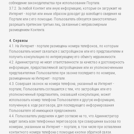
соблюдение законодательства при использовании Портала.
3.7.2. За любой Контент или иную информацию, которые он загружает на
Интернет - портал или иным образом доводит до всеобщего сведения на
Портале или с его помощью. Пользователь обязуется самостоятельно
разрешать претензии третьих лиц, связанные с неправомерным
размещением Контента.
4. Сервисы
4.1. На Интернет - портале размещены номера телефонов, по которым
Пользователь может связаться с застройщиком или его представителем и
получить консультацию по интересующему его объекту недвижимости.
4.2. Администратор не несет ответственности за качество и достоверность
информации, предоставляемой застройщиками или их уполномоченными
представителями Пользователю при звонке последнего по номерам,
размещенным на Интернет - портале.
4.3. Совершая звонок на номера телефона, указанный на Интернет -
портале, Пользователь соглашается с тем, что застройщик или его
уполномоченный представитель, оказавший консультацию, может
использовать номер телефона Пользователя и другую информацию,
полученную в ходе разговора, для последующего информирования
Пользователя об имеющихся предложениях.
4.4. Пользователь уведомлен и дает согласие на то, что Администратор
ведет запись всех телефонных переговоров при совершении вызова по
номерам, указанным на Интернет – портале, в том числе при оставлении
контактного номера телефона с помощью кнопки обратной связи.