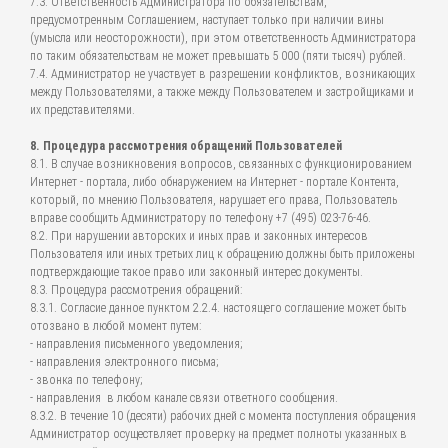
7.3. Ответственность Администратора по обязательствам,
предусмотренным Соглашением, наступает только при наличии вины
(умысла или неосторожности), при этом ответственность Администратора
по таким обязательствам не может превышать 5 000 (пяти тысяч) рублей.
7.4. Администратор не участвует в разрешении конфликтов, возникающих
между Пользователями, а также между Пользователем и застройщиками и
их представителями.
8. Процедура рассмотрения обращений Пользователей
8.1. В случае возникновения вопросов, связанных с функционированием
Интернет - портала, либо обнаружением на Интернет - портале Контента,
который, по мнению Пользователя, нарушает его права, Пользователь
вправе сообщить Администратору по телефону +7 (495) 023-76-46.
8.2. При нарушении авторских и иных прав и законных интересов
Пользователя или иных третьих лиц к обращению должны быть приложены
подтверждающие такое право или законный интерес документы.
8.3. Процедура рассмотрения обращений:
8.3.1. Согласие данное пунктом 2.2.4. настоящего соглашение может быть
отозвано в любой момент путем:
- направления письменного уведомления;
- направления электронного письма;
- звонка по телефону;
- направления в любом канале связи ответного сообщения.
8.3.2. В течение 10 (десяти) рабочих дней с момента поступления обращения
Администратор осуществляет проверку на предмет полноты указанных в