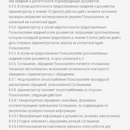
нем сведений и достаточности подтверждающих документов.
8.3.3. В случае достаточности предоставленных сведений и документов,
Администратор в течение 10 (десяти) рабочих дней с момента окончания
проверки направляет мотивированное решение Пользователю, на
указанный им контактный адрес.
8.3.4. Администратор в случае недостаточности предоставленных
Пользователем сведений и/или документов запрашивает дополнительные,
которые последний должен предоставить в течение 5 (пяти) рабочих дней с
даты отправки Администратором запроса на контактный адрес
Пользователя.
8.3.5. В случае не предоставления Пользователем дополнительных
сведений и/или документов, в срок указанный в п.
8.3.6. Соглашения, обращение Пользователя считается отозванным.
Указанное обстоятельство не исключает возможности повторного
обращения к Администратору с обращением.
8.3.7. Не допускается злоупотребление Пользователем процедурой
рассмотрения обращений, установленной Соглашением.
8.3.8. Администратор признает злоупотреблением со стороны
Пользователя, следующие действия:
8.3.8.1 Неоднократные обращения с жалобами, формально
соответствующими требованиям Соглашения, но содержащими по
результатам проверки ложную информацию.
8.3.8.2 Фальсификация информации и документов (включая электронные).
8.3.8.3 Подача заявления с нарушением условий Соглашения.
8.3.8.4 Использование автоматических рассылок и/или роботов для