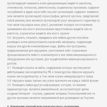
пропагандирует ненависть и/или дискриминацию людей по расовому,
этническому, половому, религиозному, социальному признакам, содержит
оскорбления в адрес каких-либо лиц или организаций, содержит элементы
(или является пропагандой) порнографии, детской эротики, представляет
собой рекламу (или является пропагандой) услуг сексуального характера (в
том числе под видом иных услуг), разъясняет порядок изготовления,
применения или иного использования наркотических веществ или их
аналогов, взрывчатых веществ или иного оружия.
5.6. Загружать, посылать, передавать или любым другим способом
размещать и/или распространять какие-либо материалы, содержащие
вирусы или другие компьютерные коды, файлы или программы,
предназначенные для нарушения, уничтожения либо ограничения
функциональности любого компьютерного или телекоммуникационного
оборудования или программ, для осуществления несанкционированного
доступа.
5.7. Размещать ссылки на сайты, содержание которых противоречит
действующему законодательству РФ, а также другим образом нарушать
нормы законодательства, в том числе нормы международного права.
5.8. Нарушать права третьих лиц и/или причинять им вред в любой форме.
5.9. Размещать любую другую информацию, которая, по мнению
Администратора, является нежелательной, не соответствует целям
создания Интернет - портала, ущемляет интересы Пользователей или по
другим причинам является неприемлемой для размещения на Портале.
6. Нарушение условий пользовательского соглашения