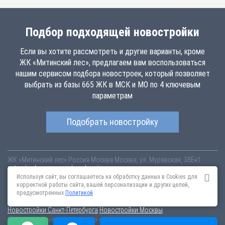
Подбор подходящей новостройки
Если вы хотите рассмотреть и другие варианты, кроме
ЖК «Митинский лес», предлагаем вам воспользоваться
нашим сервисом подбора новостроек, который позволяет
выбрать из базы 665 ЖК в МСК и МО по 4 ключевым
параметрам
Подобрать новостройку
ЖК «Митинский лес»
Россия
Москва
Москва, ул. Муравская, 38Бк1
mitinskiy-les.novopoisk.msk.ru
Купить квартиру в новом жилом
комплексе «Митинский лес» от «ПАО «ПИК-специализированный
Используя сайт, вы соглашаетесь на обработку данных в Cookies для
застройщик»» в районе Митино. Квартиры различных планировок от
корректной работы сайта, вашей персонализации и других целей,
9.19 млн рублей!
предусмотренных
Политикой
Новостройки Санкт-Петербурга
Новостройки Москвы
Информация на сайте взята из открытых источников, не является