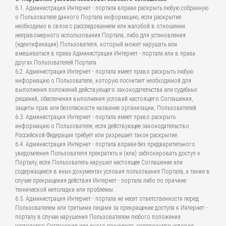
6.1. Администрация Интернет - портала вправе раскрыть любую собранную
о Пользователе данного Портала информацию, если раскрытие
необходимо в связи с расследованием или жалобой в отношении
неправомерного использования Портала, либо для установления
(идентификации) Пользователя, который может нарушать или
вмешиваться в права Администрации Интернет - портала или в права
других Пользователей Портала.
6.2. Администрация Интернет - портала имеет право раскрыть любую
информацию о Пользователе, которую посчитает необходимой для
выполнения положений действующего законодательства или судебных
решений, обеспечения выполнения условий настоящего Соглашения,
защиты прав или безопасности название организации, Пользователей.
6.3. Администрация Интернет - портала имеет право раскрыть
информацию о Пользователе, если действующее законодательство
Российской Федерации требует или разрешает такое раскрытие.
6.4. Администрация Интернет - портала вправе без предварительного
уведомления Пользователя прекратить и (или) заблокировать доступ к
Порталу, если Пользователь нарушил настоящее Соглашение или
содержащиеся в иных документах условия пользования Портала, а также в
случае прекращения действия Интернет - портала либо по причине
технической неполадки или проблемы.
6.5. Администрация Интернет - портала не несет ответственности перед
Пользователем или третьими лицами за прекращение доступа к Интернет -
порталу в случае нарушения Пользователем любого положения