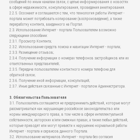
сообщений по иным каналам связи, с целью информирования о новостях
в сфере недвижимости, консультирования, проведения анкетирования.
2.2.5. Осознают и соглашаются с тем, что технология работы Интернет -
портала может потребовать копирование (воспроизведение), а также
переработку контента, введенного на Портал.
2.3. Использование Интернет - портала Пользователем возможно
следующими способами:
2.3.1. Просмотр Контента;
2.3.2. Использование средств поиска и навигации Интернет - портала;
2.3.3. Размещение отзывов;
2.3.4. Получение информации о номерах телефонов застройщиков или их
ответственных представителей;
2.3.5. Передача пользователем контактного номера телефона для
обратной связи;
2.3.6. Получение иной информации, консультаций;
2.3.7. Иные действия связанные с Интернет - порталом Администратора.
3. Обязательства Пользователя
3.1. Пользователь соглашается не предпринимать действий, которые могут
рассматриваться как нарушающие российское законодательство или
нормы международного права, в том числе в сфере интеллектуальной
собственности, авторских и/или смежных правах, а также любых действий,
которые приводят или могут привести к нарушению нормальной работы
Интернет - портала и сервисов данного Портала.
3.2. Использование материалов Интернет - портала без согласия