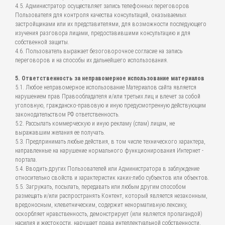
4.5. Администратор осуществляет запись телефонных переговоров
Пользователя для контроля качества консультаций, оказываемых
застройщиками или их представителями, для возможности последующего
изучения разговора лицами, предоставившими консультацию и для
собственной защиты.
4.6. Пользователь выражает безоговорочное согласие на запись
переговоров и на способы их дальнейшего использования.
5. Ответственность за неправомерное использование материалов
5.1. Любое неправомерное использование Материалов сайта является
нарушением прав Правообладателя и/или третьих лиц и влечет за собой
уголовную, гражданско-правовую и иную предусмотренную действующим
законодательством РФ ответственность.
5.2. Рассылать коммерческую и иную рекламу (спам) лицам, не
выражавшим желания ее получать.
5.3. Предпринимать любые действия, в том числе технического характера,
направленные на нарушение нормального функционирования Интернет -
портала.
5.4. Вводить других Пользователей или Администратора в заблуждение
относительно свойств и характеристик каких-либо субъектов или объектов.
5.5. Загружать, посылать, передавать или любым другим способом
размещать и/или распространять Контент, который является незаконным,
вредоносным, клеветническим, содержит ненормативную лексику,
оскорбляет нравственность, демонстрирует (или является пропагандой)
насилия и жестокости, нарушает права интеллектуальной собственности,