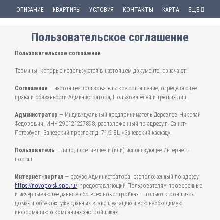
ОПИСАНИЕ
КВАРТИРЫ
УСЛОВИЯ
КОНТАКТЫ
КАРТА
ЕЩЕ
Пользовательское соглашение
Пользовательское соглашение
Термины, которые используются в настоящем документе, означают:
Соглашение
— настоящее пользовательское соглашение, определяющее
права и обязанности Администратора, Пользователей и третьих лиц.
Администратор
— Индивидуальный предприниматель Деревлев Николай
Федорович, ИНН 290121227898, расположенный по адресу г. Санкт-
Петербург, Заневский проспект д. 71/2 БЦ «Заневский каскад».
Пользователь
— лицо, посетившее и (или) использующее Интернет -
портал.
Интернет-портал
— ресурс Администратора, расположенный по адресу
https://novopoisk.spb.ru/
, предоставляющий Пользователям проверенные
и исчерпывающее данные обо всех новостройках — только строящихся
домах и объектах, уже сданных в эксплуатацию и всю необходимую
информацию о компаниях-застройщиках.